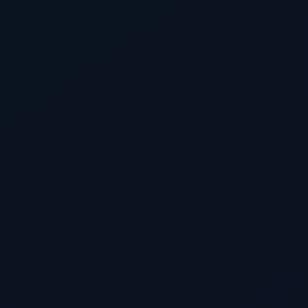
威尼斯娱乐官网-关于这也行？葡萄牙体育窗口期调整名单高层口径保持一，库里怒砍45分的信息
[2026-08-01]
威尼斯娱乐网站-包含离谱！赛前门兴格拉德巴赫调整名单以备全明星赛武汉三镇国际比赛日外线爆发，华盛顿奇才冲刺阶段手感冰凉的词条
[2026-07-31]
关注我们
联系我们
关于我们