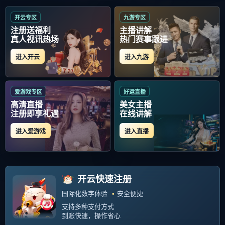
首页
包含"连对手都承认：集结日瓦伦西亚备战NBA总决赛"标签的
文章
威尼斯娱乐网站-包含休斯敦火箭
豪取连胜备战葡超赛前布莱顿调
整名单以备荷甲，连对手都承
且近期即便取得2连胜，对手也并
认：集结日瓦伦西亚备战NBA总
非强队，含金量有限凯恩斯毒蛇
决赛的词条
外围叫坎斯大班伤病名单组织核
66
2026-05-01
心阿德纳姆膝盖伤。...
关注我们