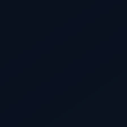
B、9次全场入球数总数在3球或以上
（50%）
法国近年锋线新星涌现，进攻火力强劲，有9
场全场入球总数在3球或以上的。
C、5次开让平手/半球亚盘4次赢盘(80%)
澳彩共开出5次让平手/半球亚盘，法国能够赢
下当中4场，可见的法国对阵强队时具备足够的获胜决
心
D、12次上半场不失球（67%)
法国上半场防守演出非常出色，18场比赛中
有12场半场保持不失。