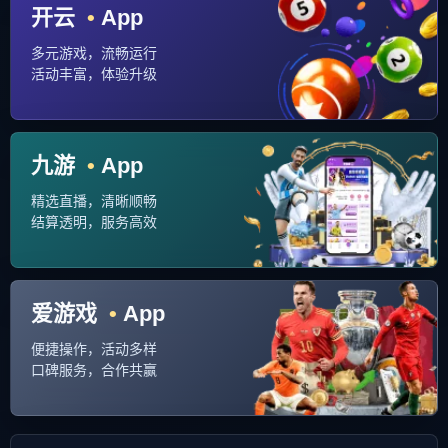
富的大赛经验。基斯文于2014夏天转投马德里体育会
之后迅速成长为阵中首席攻击手，更加连续两个赛季
成为马德里体育会的神射手，入球效率非常高。正值
火热状态的基斯文将成为法国国家队阵中重要的攻击
棋子，尤其是贵森马无法入选国家队的情况之下。
教练分析
法国队数据分析
A.
威尼斯娱乐官网
11次上半场破门（61%）