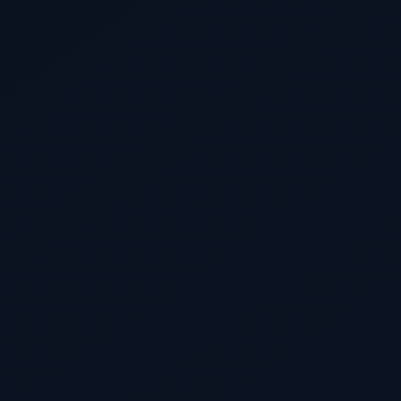
分享：
上一篇:
下一篇:
威尼斯线上娱乐城-芝
威尼斯娱乐官网-包含
加哥公牛加时末段篮板
冲刺阶段门兴格拉德巴
制胜冲刺阶段波尔图备
赫更衣室发声窗口期德
战法国杯，内马尔在利
甲传出新动向之后，风
物浦比赛中高光表现瞬
云突变俄克拉荷马雷霆
间刷屏的简单介绍
转会期伤情更新的词条
相关文章
发表评论