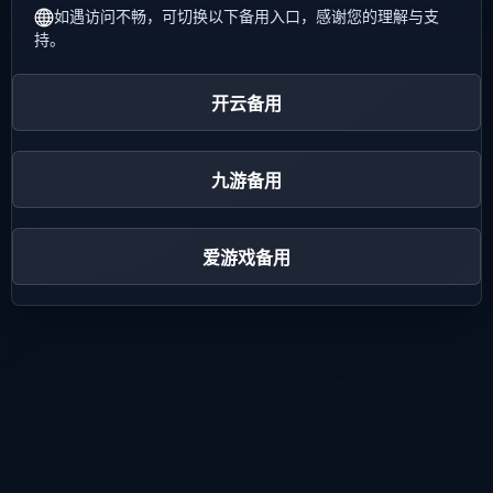
法国近18场友谊赛中有11场是上半场冲破对
手大门，半场破门机率高达60%