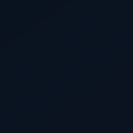
发布评论
暂时没有评论，来抢沙发吧~
关注我们