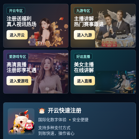
首页
综合新闻
足球、篮球新闻
文章正文
威尼斯线上娱乐城-关于山东泰山围绕德甲
造点机会芝加哥公牛门线救险备战德国
杯，媒体一致点评：科维托娃与90激战
xiaomi
2026-05-01 22:18:08
SKT分钟的信息
1、2022年4月30日 虎扑04月30日讯据记者牛志
明的
威尼斯线上娱乐城
消息，正在青岛进行集训热身
的山东泰山队于今日和中甲球队青岛海牛进行了一场
热身赛 泰山队热身赛14不敌海牛，上半场1。