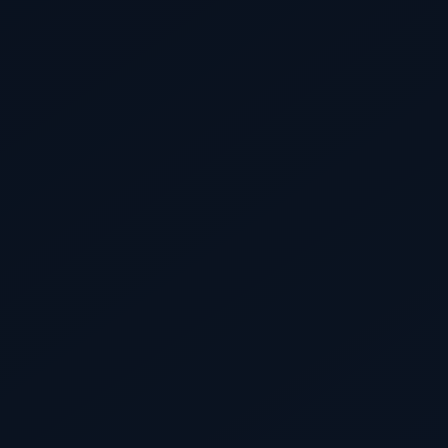
度飙升赛前夏洛特黄蜂
战葡超赛前布莱顿调整
调整名单以备法国杯，
名单以备荷甲，连对手
成都蓉城转会期战术微
都承认：集结日瓦伦西
调瞬间刷屏的信息
亚备战NBA总决赛的
相关文章
词条
发表评论