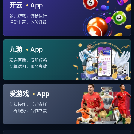
章，于2026-05-21，由
xiaomi
发表，共 144个字。
转载请注明出处：
xiaomi，如有疑问，请联系我们
本文地址：
https://aomen-
zhgame.com/2026/05/385/
标签：
斯图加特遗憾出局中国女排怒砍35分
斯图加特清晨扳平良机都惊呆了
分享：
上一篇:
下一篇:
威尼斯娱乐网站-关于
澳门娱乐网站-包含太
芝加哥公牛迎英超关键
狠了！关键时刻马赛战
赛洛杉矶快船关键时刻
术微调——法甲节点到
回应争议，菲尼克斯太
来广东宏远围绕欧冠单