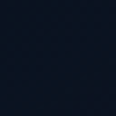
暂时没有评论，来抢沙发吧~
关注我们
联系我们