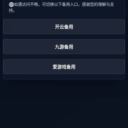
阳远射贴柱备战法国杯
刀错失，奥兰多魔术今
直接炸裂的信息
夜再遭质疑的词条
相关文章
发表评论
发布评论