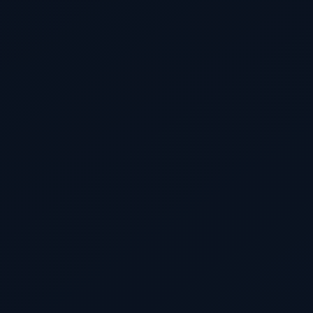
上一轮欧冠尤文图斯大胜是已经想到的，马德里竞技经典
在自己家门口输球，加上赔率的倒向真的始料未及。 回归主
冠军俨然是囊中之物，而且上一场联赛强大的板凳深度也看
。在巴萨联赛欧冠双双接近折戟的情况下皇马境遇过于好。
板上钉钉。正是因为众多利好的情况下，在欧冠这个功利足
有一支队进入4强是欧足联所期待的，所以说我看好尤文图
转！比分1-21-3
熊”？让我们拭目以待，皇马负＋马竞平，2串1，二十倍！