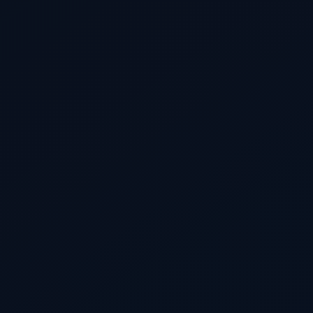
黑！ 第一回合的比赛拜仁慕尼黑在主场的初盘
得这样大，更没想到的是，后市上盘水位还一直
不其然，拜仁慕尼黑在先进球的情况下点球不进
是很不错的！不过这就是足球赛！ 今天的初盘
平半。可是直到13号第一回合的比赛结束后才
利。明显拉动了对主队的投注量。对于亚盘的投
很重要！ 综上所述，个人觉得本场拜仁能拿下比赛
体育彩票～锦彩苑南门
单关分析002莱切斯特城对阵马德里竞
大家还记得主队翻盘塞维利亚的经典战役吧？本
平联赛最近表现抢眼的水晶宫，现在的主队不管
主队利于不败之地，推荐让球3
我还是我