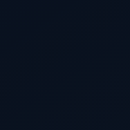
竟
大
后
是
了
越
球