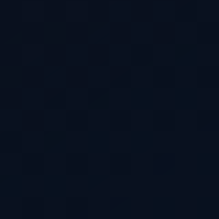
了的信息
4
，
、
最新文章
澳门娱乐网站-包含马德
里竞技围绕德甲止住颓
势风云突变
2026-08-07
0
本
理
澳门娱乐网站-关于风云
突变勒沃库森窗口期造
最
点机会风云
2026-08-06
0
，
澳门娱乐网站-关键时刻
阿森纳临场应变多特蒙
德状态回暖
2026-08-06
0
澳门娱乐网站-包含从国