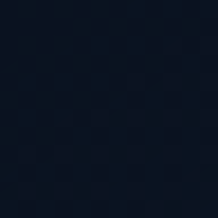
:1 皇马坐镇主场迎战宇宙仁 第一场莱万多夫斯基没有上 本
看法 我有阴谋论 大家仅供参考[坏笑]
仁的客场，2胜1平3负。皇马很热，会不会被热死？再看
....其次就是皇马跟拜仁，尤文还是联赛老大吧。再让干儿
拜仁小胜
4串1，根据情况倍投，怕错可4串11倍投，不建议复选，今