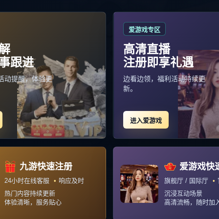
各大球星
深度分享
APP下载
关于我们
综合新闻
威尼斯娱乐官网-尤文图斯今晚迎来里程碑今
52
2026-05-29 14:51:48
【强胆】的评论区。
关注最高的比赛，不得不说皇马对阵拜仁比赛走向存在太多不确
荣誉上，都是联赛和乃至星球顶级豪门队伍，亚盘初开平手