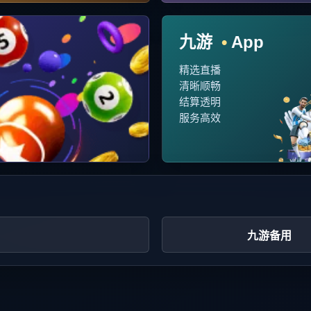
为平手，首先从盘口上分析实力，拜仁已胜，拜仁首轮开半
上却依然强势。从欧冠近年荣誉和对阵心理优势上，皇马占
过于疲软。加之欧指分胜负指向。个人虽钟爱c罗，但盘口
3场热门，投注热度胶着，001负，但穿不穿盘，从目前
02让胜，平，比分1:
威尼斯线上娱乐城
1，莱城上半场1球