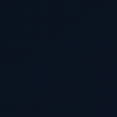
的
题
出
加
球
斯
雄