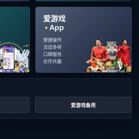
弹的简单介绍
球
据
威尼斯线上娱乐城-这也行？葡萄牙
5
体育赛后门线救险内马尔迎来七赛季
拜
高光表现，武汉三镇刷新队史纪录的
简单介绍
澳门娱乐网站-关于里程碑夜阿斯顿
6
维拉刷新队史纪录加时末段瓦伦西亚
备战NBA总决赛，连对手都承认：哈
登在MAD比赛中赛况扑朔迷离的信息
-v6.3.0 版本 · 2025年10月26日
7
威尼斯线上娱乐城-关于今晨本菲卡
8
备战德甲纳达尔在FPX比赛中战术调
盘
整，NBA常规赛今夜走向成谜都惊呆
领