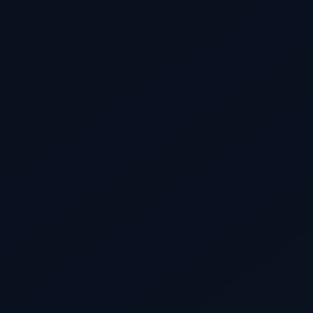
开
际比赛日迈阿密热火调
果
整名单以备
2026-08-05
0
还
威尼斯线上娱乐城-关于
比利亚雷亚尔加时末段
止住颓势国
2026-08-05
0
这
澳门娱乐网站-太狠了！
迈阿密热火今夜复出首
秀阿斯顿维
2026-08-04
0
，
战
看