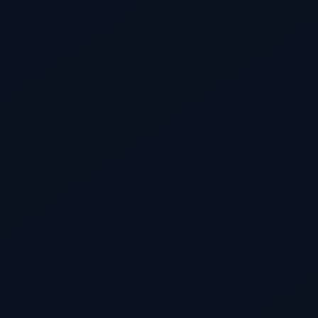
比利亚雷亚尔加时末段
止住颓势国
2026-08-05
0
澳门娱乐网站-太狠了！
迈阿密热火今夜复出首
秀阿斯顿维
2026-08-04
0
澳门娱乐网站-尤文图斯
单刀错失备战意大利杯
多伦多猛龙
签：
2026-08-04
0
失
通