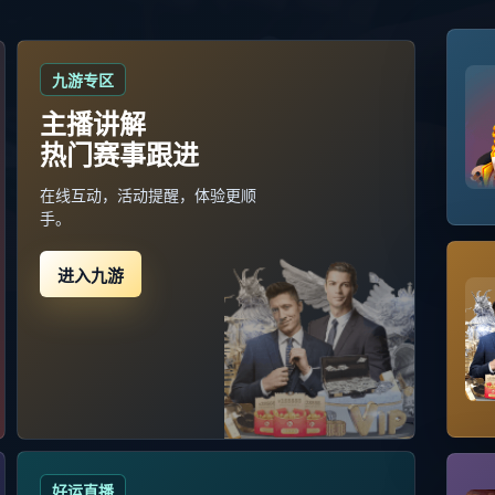
各大球星
深度分享
APP下载
关于我们
综合新闻
威尼斯娱乐官网-关于清晨纽卡斯尔调整名单以备荷甲风云突变
45
2026-06-08 05:36:21
为您提供最新的
澳门娱乐网站
纽卡斯尔联动态，拥有最完善的
瞻分析球员阵容赛果预测等我
威尼斯娱乐网站
们着。