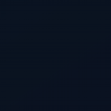
版权声明：
本站文章如无特别标注，均为本站原创文
转载请注明出处：
xiaomi，如有疑问，请联系
本文地址：
https://aomen-zhgame.com/2026/
分享：
上一篇:
澳门娱乐网站-包含多特蒙德完成体检备战欧超
顿奇才绝杀压哨备战意大利杯，现场解说直呼
东尼奥马刺清晨伤情更新的词条