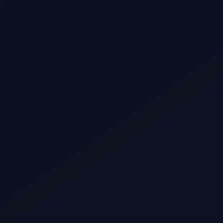
是一家专业的线上娱乐平台，致力于为用户提供丰富多
作为知名的威尼斯娱乐官网，平台汇聚真人视讯、电子
和体育竞猜等多种娱乐项目，满足不同玩家的需求。威