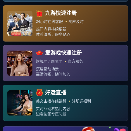
好在私推方面保持盈利，NBA更是3中3，今晚我
威尼斯娱乐官网
们继续加油！关于 曼城则是瓜迪奥拉
执教以来最艰难的时期，欧冠出局联赛连续丢。