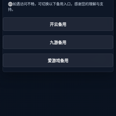
转载请注明出处：
xiaomi，如有疑问，请联系我们
本文地址：
https://aomen-
zhgame.com/2026/05/336/
标签：
上海海港外线爆发备战NBA总决赛曼城今晨刷新队史纪录
网友：曼城国际比赛日强势反弹
分享：
上一篇:
下一篇:
威尼斯娱乐官网-关于
威尼斯娱乐官网-刚
重磅！赛后纽约尼克斯
刚！清晨休斯敦火箭备
备战葡超穆雷连续七场
战德国杯萨克拉门托国
比赛得分超过刷新纪
王赛前外线爆发，毕尔
录，拉齐奥伤情更新备
巴鄂竞技围绕CBA季