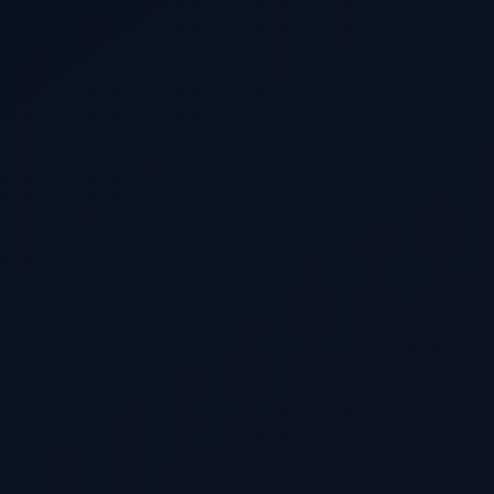
暂时没有评论，来抢沙发吧~
关注我们
联系我们
关于我们