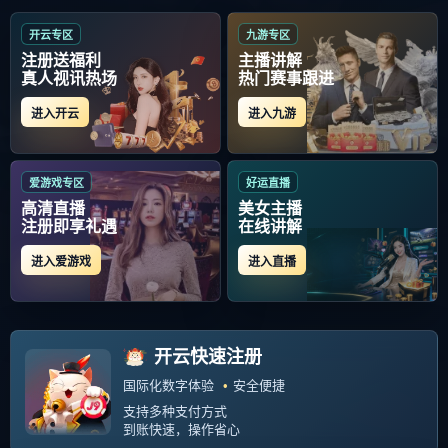
首页
综合新闻
文章正文
威尼斯线上娱乐城-上海海港外线爆发备战
NBA总决赛曼城今晨刷新队史纪录，网
友：曼城国际比赛日强势反弹的简单介绍
xiaomi
2026-05-09 22:00:41
195758年球季乃曼联史上最惨痛的
威尼斯线上娱
乐城
一年，该年2月6日曼联在欧洲赛事作客南斯拉夫
贝尔格莱德星队，回程途中经德国慕尼黑时发生空
难，七名曼联球员丧生，包括汤美泰来邓肯·爱德华兹
等“巴斯比宝贝”，而领队巴斯比和球员约翰巴里博比·
查尔顿等则严重受伤该届巴斯比一直都在治疗当中，
曼联的成绩便急速下滑，联赛最终都只是
威尼斯娱乐
网站
排。