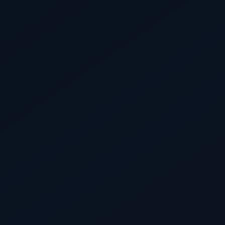
发布评论
暂时没有评论，来抢沙发吧~
关注我们
联系我们